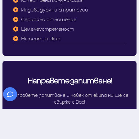
Качествена комуникация
Индивидуални стратегии
Сериозно отношение
Целелеустременост
Експертен екип
Направете запитване!
Направете запитване и човек от екипа ни ще се
свърже с Вас!