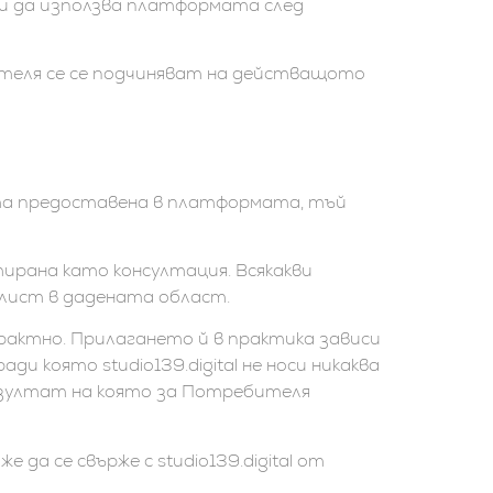
жи да използва платформата след
ителя се се подчиняват на действащото
ията предоставена в платформата, тъй
етирана като консултация. Всякакви
лист в дадената област.
трактно. Прилагането й в практика зависи
 която studio139.digital не носи никаква
езултат на която за Потребителя
а се свърже с studio139.digital от