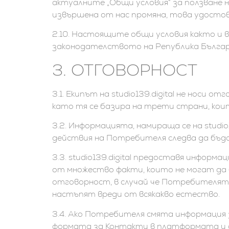
актуалните „Общи условия“ за ползване
извършена от нас промяна, това удостов
2.10. Настоящите общи условия както и 
законодателството на Република Българ
3. ОТГОВОРНОСТ
3.1. Екипът на studio139.digital не но
като тя се базира на трети страни, ко
3.2. Информацията, намираща се на studio
действия на Потребителя следва да бъд
3.3. studio139.digital предоставя инфор
от множество факти, които не могат да б
отговорност, в случай че Потребителят
настъпят вреди от всякакво естество.
3.4. Ако Потребителя смята информация з
формата за Контакти в платформата и д