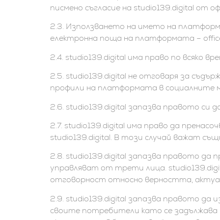
писмено съгласие на studio139.digital от
2.3. Използването на името на платформа
електронна поща на платформата – office@
2.4. studio139.digital има право по всяк
2.5. studio139.digital не отговаря за 
профили на платформата в социалните мр
2.6. studio139.digital запазва правото с
2.7. studio139.digital има право да пре
studio139.digital. В този случай важат с
2.8. studio139.digital запазва правото 
управляват от трети лица. studio139.dig
отговорност относно верността, актуа
2.9. studio139.digital запазва правото да
своите потребители като се задължава в 