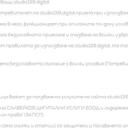
ващи studio139.digital
отребителят на studio139.digital приема при използва
на в него, функционират при описаните по-долу услов
лага безусловното приемане и спазване на всички избр
т правилата за използване на studio139.digital, то т
ема безусловното съгласие с всички условия (Потре
ца важат за ползване на услугите на сайта studio139.d
ност на СЛАВЕЙКОВ ДИГИТАЛНИ УСЛУГИ ЕООД и съдържани
им права“ (ЗАПСП).
е само снимки и статии) са защитени и ползването и