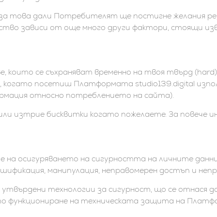
ност, за това дали Потребителят ще постигне желания
во зависи от още много други фактори, стоящи из
ове, които се съхраняват временно на твоя твърд (hard
когато посетиш Платформата studio139.digital изпол
ормация относно потреблението на сайта).
ли изтрие бисквитки когато пожелаете. За повече ин
ачение на осигуряването на сигурността на личните да
лшификация, манипулация, неправомерен достъп и непр
ни и утвърдени технологии за сигурност, що се отнася
нното функциониране на техническата защита на Пла