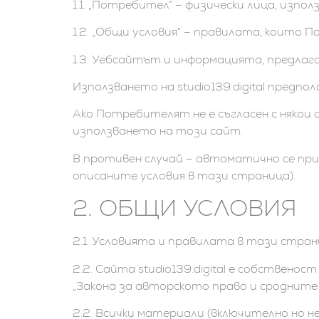
1.1. „Потребител“ – физически лица, използ
1.2. „Общи условия“ – правилата, които П
1.3. Уебсайтът и информацията, предлага
Използването на studio139.digital предпо
Ако Потребителят не е съгласен с някои о
използването на този сайт.
В противен случай – автоматично се при
описаните условия в тази страница).
2. ОБЩИ УСЛОВИЯ
2.1. Условията и правилата в тази страни
2.2. Сайта studio139.digital е собстве
„Закона за авторското право и сродните 
2.2. Всички материали (включително но н