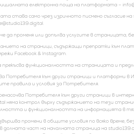
 официалната електронна поща на платформата – info@st
та става само чрез изричното писмено съгласие на s
studio139.digital.
о време да променя или допълва услугите в страницата,
съдържанието на страници, съдържащи препратки към п
ежи Facebook & Instagram.
и да прекъсва функционалността на страницата и предл
насочва Потребителя към други страници и платформи 
ъщите правила и условия за Потребителя.
да пренасочва Потребителя към други страници в интер
ital няма контрол върху съдържанието на тези страниц
лността и функционалността на информацията в тях
 извършва промени в общите условия по всяко време, бе
долната част на началната страница на studio139.digi