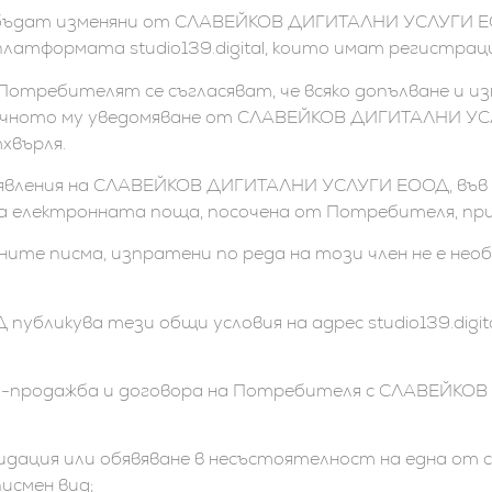
 бъдат изменяни от СЛАВЕЙКОВ ДИГИТАЛНИ УСЛУГИ ЕО
латформата studio139.digital, които имат регистраци
ребителят се съгласяват, че всяко допълване и изм
ичното му уведомяване от СЛАВЕЙКОВ ДИГИТАЛНИ УСЛ
тхвърля.
изявления на СЛАВЕЙКОВ ДИГИТАЛНИ УСЛУГИ ЕООД, във 
на електронната поща, посочена от Потребителя, пр
ните писма, изпратени по реда на този член не е нео
бликува тези общи условия на адрес studio139.digital
ко-продажба и договора на Потребителя с СЛАВЕЙКО
видация или обявяване в несъстоятелност на една от 
исмен вид;