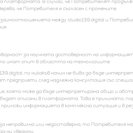
 на платформата. В случай, че Потребителят продъл
ерява, че Потребителя е съгласен с промените.
взаимоотношенията между studio139.digital и Потреб
ия.
си отговорност за научната достоверност на информац
ито имат опит в областта на технологиите.
139.digital, по никакъв начин не бива да бъде интерпр
ат предприети след надлежна консултация със специа
мация, която може да бъде интерпретирана общо и абс
ъдат описани в платформата. Това е причината, поради
 приложи информацията в комплексна ситуация и в р
а неправилна или недостоверна, то Потребителя може д
а ни уведоми.