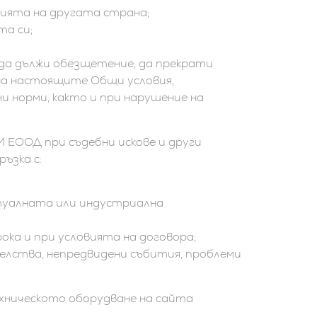
нията на другата страна;
та си;
да дължи обезщетение, да прекрати
 на настоящите Общи условия,
 норми, както и при нарушение на
ЕООД при съдебни искове и други
ъзка с:
ктуалната или индустриална
ока и при условията на договора;
лства, непредвидени събития, проблеми
хническото оборудване на сайта