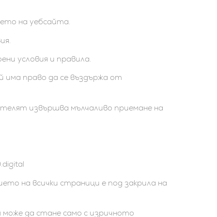
нето на уебсайта.
ия.
оени условия и правила.
ой има право да се въздържа от
бителят извършва мълчаливо приемане на
igital
ето на всички страници е под закрила на
м може да стане само с изричното