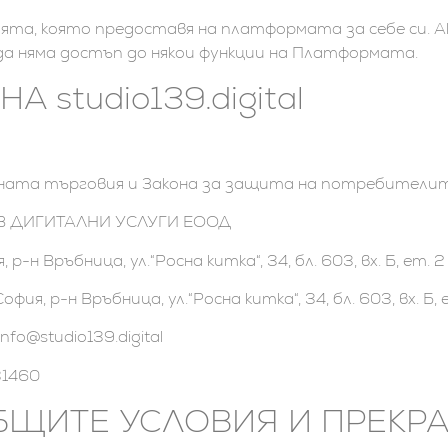
ята, която предоставя на платформата за себе си. А
но да няма достъп до някои функции на Платформата.
 studio139.digital
нната търговия и Закона за защита на потребителит
ОВ ДИГИТАЛНИ УСЛУГИ ЕООД
р-н Връбница, ул.“Росна китка“, 34, бл. 603, вх. Б, ет. 
ия, р-н Връбница, ул.“Росна китка“, 34, бл. 603, вх. Б, 
nfo@studio139.digital
31460
ОБЩИТЕ УСЛОВИЯ И ПРЕКР