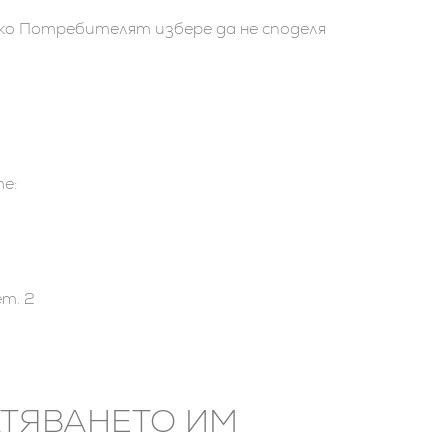
ко Потребителят избере да не споделя
е:
2
ет. 2
АТЯВАНЕТО ИМ