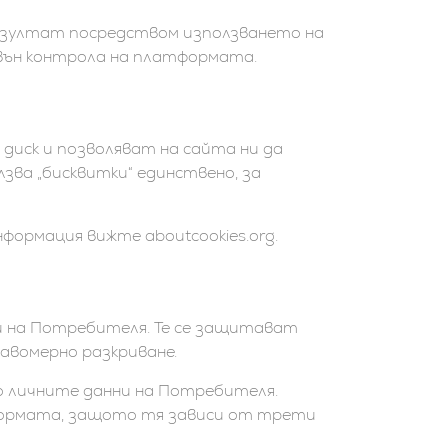
 резултат посредством използването на
вън контрола на платформата.
) диск и позволяват на сайта ни да
зва „бисквитки“ единствено, за
формация вижте aboutcookies.org.
нни на Потребителя. Те се защитават
авомерно разкриване.
 до личните данни на Потребителя.
тформата, защото тя зависи от трети