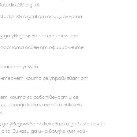
udio139.digital.
tudio139.digital от официалната
 без да уведомява посетителите.
латформата освен от официалните
аганите услуги.
в Интернет, които се управляват от
нет, които са собственост и се
и, поради което не носи никаква
.
з да уведомява по какъвто и да било начин
tal винаги да има връзка към най-