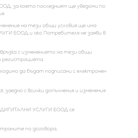
ОД, за което последният ще уведоми по
я.
енение на тези общи условия ще има
УГИ ЕООД и ако Потребителя не заяви в
връзка с изменението на тези общи
и регистрацията.
бходимо да бъдат подписани с електронен
, заедно с всички допълнения и изменения
В ДИГИТАЛНИ УСЛУГИ ЕООД се
страните по договора;