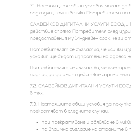
7.1. Настоящите общи условия могат да
подходящ начин всички Потребители на п
СЛАВЕЙКОВ ДИГИТАЛНИ УСЛУГИ ЕООД и Пот
действие спрямо Потребителя след изр
предоставения му 14-дневен срок, че ги о
Потребителят се съгласява, че всички 
условия ще бъдат изпратени на адреса 
Потребителят се съгласява, че електрон
подпис, за да имат действие спрямо него.
7.2. СЛАВЕЙКОВ ДИГИТАЛНИ УСЛУГИ ЕООД пу
в тях.
7.3. Настоящите общи условия за покуп
прекратяват в следните случаи:
при прекратяване и обявяване в лик
по взаимно съгласие на страните в п