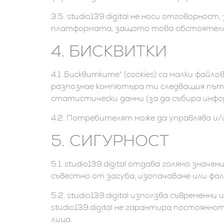
3.5. studio139.digital не носи отговор
платформата, защото това обстоятелст
4. БИСКВИТКИ
4.1. Бисквитките“ (cookies) са малки файл
разпознае компютъра ти следващия път, 
статистически данни (за да събира инф
4.2. Потребителят може да управлява и/и
5. СИГУРНОСТ
5.1. studio139.digital отдава голямо зн
съвестно от загуба, изопачаване или фа
5.2. studio139.digital използва съвремен
studio139.digital не гарантира постоя
лица.