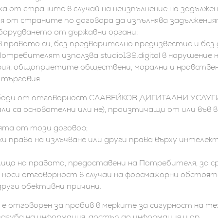
ка от страните в случай на неизпълнение на задълже
я от страните по договора да изпълнява задължения
оборудването от държавни органи;
равото си, без предварително предизвестие и без 
Потребителят използва studio139.digital в нарушение
ия, общоприетите обществени, морални и нравствени
търговия.
ободи от отговорност СЛАВЕЙКОВ ДИГИТАЛНИ УСЛУГИ 
и са основателни или не), произтичащи от или във вр
ята от този договор;
ки права на излъчване или други права върху интеле
лица на правата, предоставени на Потребителя, за ср
оси отговорност в случаи на форсмажорни обстояте
други обективни причини.
отговорен за пробив в мерките за сигурност на те
 загуба на информация, достъп до информация и др.