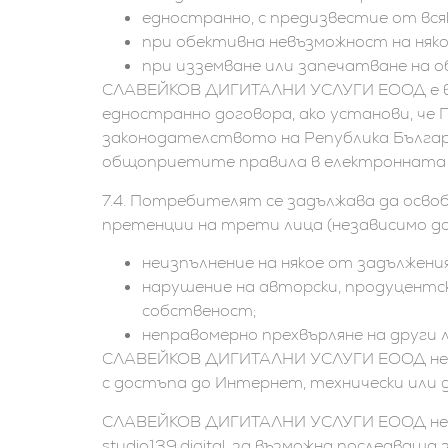
едностранно, с предизвестие от вся
при обективна невъзможност на няко
при изземване или запечатване на 
СЛАВЕЙКОВ ДИГИТАЛНИ УСЛУГИ ЕООД е в п
едностранно договора, ако установи, че 
законодателството на Република Българ
общоприетите правила в електронната 
7.4. Потребителят се задължава да осв
претенции на трети лица (независимо дал
неизпълнение на някое от задължени
нарушение на авторски, продуцентс
собственост;
неправомерно прехвърляне на други 
СЛАВЕЙКОВ ДИГИТАЛНИ УСЛУГИ ЕООД не н
с достъпа до Интернет, технически или 
СЛАВЕЙКОВ ДИГИТАЛНИ УСЛУГИ ЕООД не е 
studio139.digital, за възможна последваща